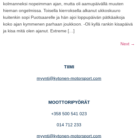
kolmanneksi nopeimman ajan, mutta oli aamupäivällä muuten
hieman ongelmissa. Toisella kierroksella alkanut ukkoskuuro
kuitenkin sopi Puotsaarelle ja hän ajoi loppupäivän pätkäaikoja
koko ajan kymmenen parhaan joukkoon. -Oli kyllä rankin kisapäivä
ja kisa mitä olen ajanut. Extreme […]
Next
→
TIIMI
myynti@kytonen-motorsport.com
MOOTTORIPYÖRÄT
+358 500 541 023
014 712 233
myynti@kytonen-motorsport.com