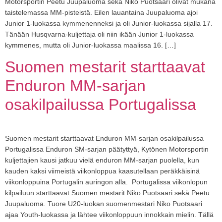
Motorsportin Peetu Juupaluoma sekä Niko Puotsaari olivat mukana
taistelemassa MM-pisteistä. Eilen lauantaina Juupaluoma ajoi
Junior 1-luokassa kymmenenneksi ja oli Junior-luokassa sijalla 17.
Tänään Husqvarna-kuljettaja oli niin ikään Junior 1-luokassa
kymmenes, mutta oli Junior-luokassa maalissa 16. […]
Suomen mestarit starttaavat
Enduron MM-sarjan
osakilpailussa Portugalissa
Suomen mestarit starttaavat Enduron MM-sarjan osakilpailussa
Portugalissa Enduron SM-sarjan päätyttyä, Kytönen Motorsportin
kuljettajien kausi jatkuu vielä enduron MM-sarjan puolella, kun
kauden kaksi viimeistä viikonloppua kaasutellaan peräkkäisinä
viikonloppuina Portugalin auringon alla. Portugalissa viikonlopun
kilpailuun starttaavat Suomen mestarit Niko Puotsaari sekä Peetu
Juupaluoma. Tuore U20-luokan suomenmestari Niko Puotsaari
ajaa Youth-luokassa ja lähtee viikonloppuun innokkain mielin. Tällä