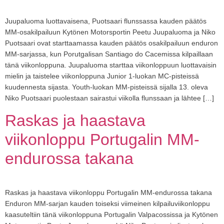
Juupaluoma luottavaisena, Puotsaari flunssassa kauden päätös
MM-osakilpailuun Kytönen Motorsportin Peetu Juupaluoma ja Niko
Puotsaari ovat starttaamassa kauden päätös osakilpailuun enduron
MM-sarjassa, kun Porutgalisan Santiago do Cacemissa kilpaillaan
tänä viikonloppuna. Juupaluoma starttaa viikonloppuun luottavaisin
mielin ja taistelee viikonloppuna Junior 1-luokan MC-pisteissä
kuudennesta sijasta. Youth-luokan MM-pisteissä sijalla 13. oleva
Niko Puotsaari puolestaan sairastui viikolla flunssaan ja lähtee […]
Raskas ja haastava
viikonloppu Portugalin MM-
endurossa takana
Raskas ja haastava viikonloppu Portugalin MM-endurossa takana
Enduron MM-sarjan kauden toiseksi viimeinen kilpailuviikonloppu
kaasuteltiin tänä viikonloppuna Portugalin Valpacossissa ja Kytönen