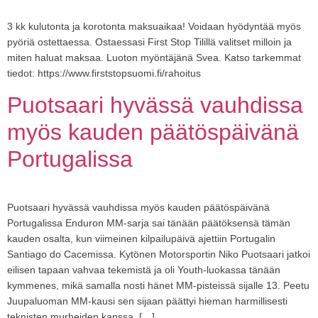
3 kk kulutonta ja korotonta maksuaikaa! Voidaan hyödyntää myös
pyöriä ostettaessa. Ostaessasi First Stop Tilillä valitset milloin ja
miten haluat maksaa. Luoton myöntäjänä Svea. Katso tarkemmat
tiedot: https://www.firststopsuomi.fi/rahoitus
Puotsaari hyvässä vauhdissa
myös kauden päätöspäivänä
Portugalissa
Puotsaari hyvässä vauhdissa myös kauden päätöspäivänä
Portugalissa Enduron MM-sarja sai tänään päätöksensä tämän
kauden osalta, kun viimeinen kilpailupäivä ajettiin Portugalin
Santiago do Cacemissa. Kytönen Motorsportin Niko Puotsaari jatkoi
eilisen tapaan vahvaa tekemistä ja oli Youth-luokassa tänään
kymmenes, mikä samalla nosti hänet MM-pisteissä sijalle 13. Peetu
Juupaluoman MM-kausi sen sijaan päättyi hieman harmillisesti
teknisten murheiden kanssa. […]