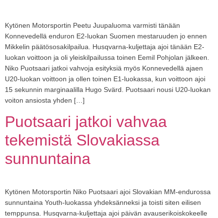
Kytönen Motorsportin Peetu Juupaluoma varmisti tänään
Konnevedellä enduron E2-luokan Suomen mestaruuden jo ennen
Mikkelin päätösosakilpailua. Husqvarna-kuljettaja ajoi tänään E2-
luokan voittoon ja oli yleiskilpailussa toinen Eemil Pohjolan jälkeen.
Niko Puotsaari jatkoi vahvoja esityksiä myös Konnevedellä ajaen
U20-luokan voittoon ja ollen toinen E1-luokassa, kun voittoon ajoi
15 sekunnin marginaalilla Hugo Svärd. Puotsaari nousi U20-luokan
voiton ansiosta yhden […]
Puotsaari jatkoi vahvaa
tekemistä Slovakiassa
sunnuntaina
Kytönen Motorsportin Niko Puotsaari ajoi Slovakian MM-endurossa
sunnuntaina Youth-luokassa yhdeksänneksi ja toisti siten eilisen
temppunsa. Husqvarna-kuljettaja ajoi päivän avauserikoiskokeelle