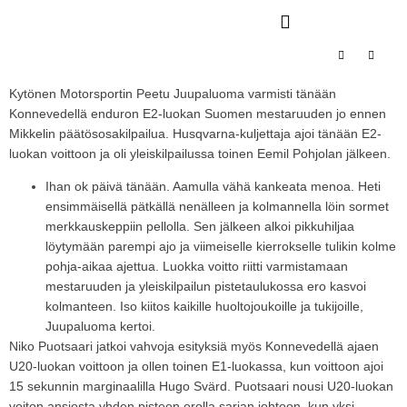
Kytönen Motorsportin Peetu Juupaluoma varmisti tänään
Konnevedellä enduron E2-luokan Suomen mestaruuden jo ennen
Mikkelin päätösosakilpailua. Husqvarna-kuljettaja ajoi tänään E2-
luokan voittoon ja oli yleiskilpailussa toinen Eemil Pohjolan jälkeen.
Ihan ok päivä tänään. Aamulla vähä kankeata menoa. Heti
ensimmäisellä pätkällä nenälleen ja kolmannella löin sormet
merkkauskeppiin pellolla. Sen jälkeen alkoi pikkuhiljaa
löytymään parempi ajo ja viimeiselle kierrokselle tulikin kolme
pohja-aikaa ajettua. Luokka voitto riitti varmistamaan
mestaruuden ja yleiskilpailun pistetaulukossa ero kasvoi
kolmanteen. Iso kiitos kaikille huoltojoukoille ja tukijoille,
Juupaluoma kertoi.
Niko Puotsaari jatkoi vahvoja esityksiä myös Konnevedellä ajaen
U20-luokan voittoon ja ollen toinen E1-luokassa, kun voittoon ajoi
15 sekunnin marginaalilla Hugo Svärd. Puotsaari nousi U20-luokan
voiton ansiosta yhden pisteen erolla sarjan johtoon, kun yksi