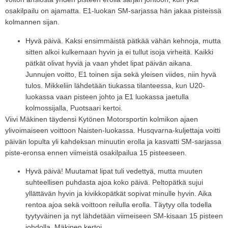
osakilpailu on ajamatta. E1-luokan SM-sarjassa hän jakaa pisteissä
kolmannen sijan.
Hyvä päivä. Kaksi ensimmäistä pätkää vähän kehnoja, mutta
sitten alkoi kulkemaan hyvin ja ei tullut isoja virheitä. Kaikki
pätkät olivat hyviä ja vaan yhdet lipat päivän aikana.
Junnujen voitto, E1 toinen sija sekä yleisen viides, niin hyvä
tulos. Mikkeliin lähdetään tiukassa tilanteessa, kun U20-
luokassa vaan pisteen johto ja E1 luokassa jaetulla
kolmossijalla, Puotsaari kertoi.
Viivi Mäkinen täydensi Kytönen Motorsportin kolmikon ajaen
ylivoimaiseen voittoon Naisten-luokassa. Husqvarna-kuljettaja voitti
päivän lopulta yli kahdeksan minuutin erolla ja kasvatti SM-sarjassa
piste-eronsa ennen viimeistä osakilpailua 15 pisteeseen.
Hyvä päivä! Muutamat lipat tuli vedettyä, mutta muuten
suhteellisen puhdasta ajoa koko päivä. Peltopätkä sujui
yllättävän hyvin ja kivikkopätkät sopivat minulle hyvin. Aika
rentoa ajoa sekä voittoon reilulla erolla. Täytyy olla todella
tyytyväinen ja nyt lähdetään viimeiseen SM-kisaan 15 pisteen
johdolla, Mäkinen kertoi.