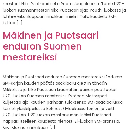
mestarit Niko Puotsaari sekä Peetu Juupaluoma. Tuore U20-
luokan suomenmestari Niko Puotsaari ajaa Youth-luokassa ja
lähtee viikonloppuun innokkain mielin. Tällä kaudella SM-
kultaa […]
Mäkinen ja Puotsaari
enduron Suomen
mestareiksi
Mäkinen ja Puotsaari enduron Suomen mestareiksi Enduron
SM-sarjan kauden päätös osakilpailu ajettiin tänään
Mikkelissä ja Niko Puotsaari kruunattiin päivän päätteeksi
U20-luokan Suomen mestariksi. Kytönen Motorsport-
kuljettaja ajoi kauden parhaan tuloksensa SM-osakilpailussa,
kun oli yleiskilpailussa kolmas, E1-luokassa toinen ja voitti
U20-luokan. U20 luokan mestaruuden lisäksi Puotsaari
nappasi itselleen kaudesta hienosti E1-luokan SM-pronssia.
Viivi Mäkinen niin ikään […]