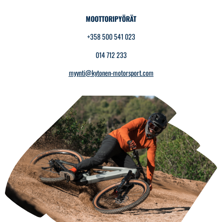
MOOTTORIPYÖRÄT
+358 500 541 023
014 712 233
myynti@kytonen-motorsport.com