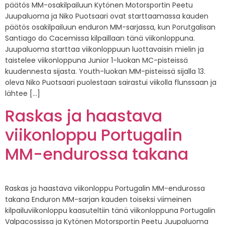
päätös MM-osakilpailuun Kytönen Motorsportin Peetu
Juupaluoma ja Niko Puotsaari ovat starttaamassa kauden
päätös osakilpailuun enduron MM-sarjassa, kun Porutgalisan
Santiago do Cacemissa kilpaillaan tänä viikonloppuna.
Juupaluoma starttaa viikonloppuun luottavaisin mielin ja
taistelee viikonloppuna Junior 1-luokan MC-pisteissä
kuudennesta sijasta. Youth-luokan MM-pisteissä sijalla 13.
oleva Niko Puotsaari puolestaan sairastui viikolla flunssaan ja
lähtee […]
Raskas ja haastava
viikonloppu Portugalin
MM-endurossa takana
Raskas ja haastava viikonloppu Portugalin MM-endurossa
takana Enduron MM-sarjan kauden toiseksi viimeinen
kilpailuviikonloppu kaasuteltiin tänä viikonloppuna Portugalin
Valpacossissa ja Kytönen Motorsportin Peetu Juupaluoma