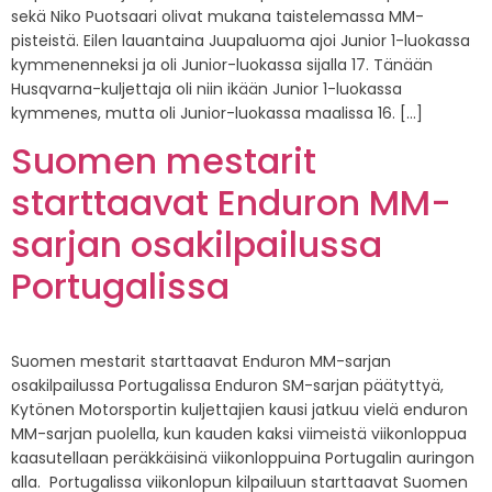
sekä Niko Puotsaari olivat mukana taistelemassa MM-
pisteistä. Eilen lauantaina Juupaluoma ajoi Junior 1-luokassa
kymmenenneksi ja oli Junior-luokassa sijalla 17. Tänään
Husqvarna-kuljettaja oli niin ikään Junior 1-luokassa
kymmenes, mutta oli Junior-luokassa maalissa 16. […]
Suomen mestarit
starttaavat Enduron MM-
sarjan osakilpailussa
Portugalissa
Suomen mestarit starttaavat Enduron MM-sarjan
osakilpailussa Portugalissa Enduron SM-sarjan päätyttyä,
Kytönen Motorsportin kuljettajien kausi jatkuu vielä enduron
MM-sarjan puolella, kun kauden kaksi viimeistä viikonloppua
kaasutellaan peräkkäisinä viikonloppuina Portugalin auringon
alla. Portugalissa viikonlopun kilpailuun starttaavat Suomen