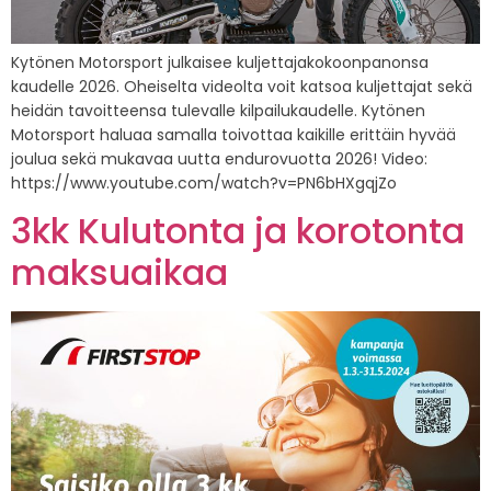
Kytönen Motorsport julkaisee kuljettajakokoonpanonsa
kaudelle 2026. Oheiselta videolta voit katsoa kuljettajat sekä
heidän tavoitteensa tulevalle kilpailukaudelle. Kytönen
Motorsport haluaa samalla toivottaa kaikille erittäin hyvää
joulua sekä mukavaa uutta endurovuotta 2026! Video:
https://www.youtube.com/watch?v=PN6bHXgqjZo
3kk Kulutonta ja korotonta
maksuaikaa