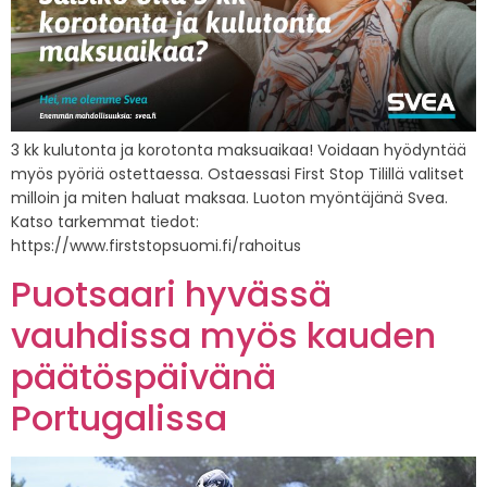
3 kk kulutonta ja korotonta maksuaikaa! Voidaan hyödyntää
myös pyöriä ostettaessa. Ostaessasi First Stop Tilillä valitset
milloin ja miten haluat maksaa. Luoton myöntäjänä Svea.
Katso tarkemmat tiedot:
https://www.firststopsuomi.fi/rahoitus
Puotsaari hyvässä
vauhdissa myös kauden
päätöspäivänä
Portugalissa