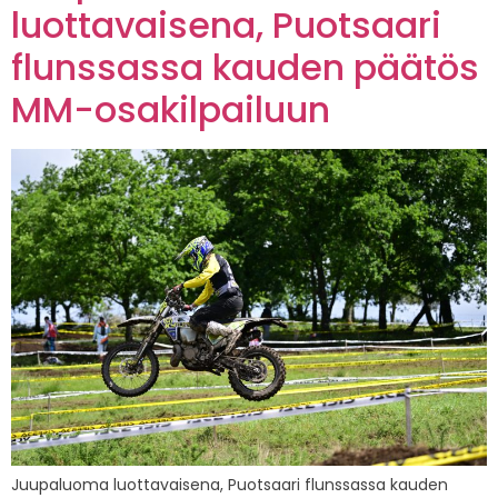
luottavaisena, Puotsaari
flunssassa kauden päätös
MM-osakilpailuun
Juupaluoma luottavaisena, Puotsaari flunssassa kauden