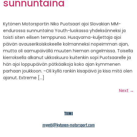
sunnuntaina
Kytönen Motorsportin Niko Puotsaari ajoi Slovakian MM-
endurossa sunnuntaina Youth-luokassa yhdeksänneksi ja
toisti siten eilisen temppunsa. Husqvarna-kuljettaja ajoi
päivän avauserikoiskokeelle kolmanneksi nopeimman ajan,
mutta oli aamupäivällä muuten hieman ongelmissa. Toisella
kierroksella alkanut ukkoskuuro kuitenkin sopi Puotsaarelle ja
hän ajoi loppupäivän pätkäaikoja koko ajan kymmenen
parhaan joukkoon. -Oli kyllä rankin kisapäivä ja kisa mitä olen
ajanut. Extreme […]
Next
→
TIIMI
myynti@kytonen-motorsport.com