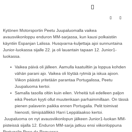
Kytönen Motorsportin Peetu Juupaluomalla vaikea
avausviikonloppu enduron MM-sarjassa, kun kausi polkaistiin
käyntiin Espanjan Lalissa. Husqvarna-kuljettaja ajoi sunnuntaina
Junior-luokassa sijalle 22. ja oli lauantain tapaan 12. Junior1-
luokassa.
Vaikea päivä oli jälleen. Aamulla kaatuiltiin ja loppua kohden
vähän parani ajo. Vaikea oli löytää rytmiä ja iskua ajoon.
Viikon päästä yritetään parantaa Portugalissa, Peetu
Juupaluoma kertoi.
Samalla tasolla oltiin kuin eilen. Virheitä tuli edelleen paljon
eikä Peetun kyyti ollut muutenkaan parhaimmillaan. On tässä
pienen palaverin paikka ennen Portugalia. Pelit toimivat
hienosti, tiimipäällikkö Harri Leppälaakso kertoi.
Juupaluoma on nyt avausviikonlopun jälkeen Junior1-luokan MM-
pisteissä sijalla 12. Enduron MM-sarja jatkuu ensi viikonloppuna
Portugalin Peso da Reguassa.