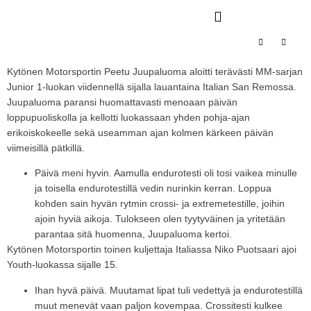
Kytönen Motorsportin Peetu Juupaluoma aloitti terävästi MM-sarjan
Junior 1-luokan viidennellä sijalla lauantaina Italian San Remossa.
Juupaluoma paransi huomattavasti menoaan päivän
loppupuoliskolla ja kellotti luokassaan yhden pohja-ajan
erikoiskokeelle sekä useamman ajan kolmen kärkeen päivän
viimeisillä pätkillä.
Päivä meni hyvin. Aamulla endurotesti oli tosi vaikea minulle
ja toisella endurotestillä vedin nurinkin kerran. Loppua
kohden sain hyvän rytmin crossi- ja extremetestille, joihin
ajoin hyviä aikoja. Tulokseen olen tyytyväinen ja yritetään
parantaa sitä huomenna, Juupaluoma kertoi.
Kytönen Motorsportin toinen kuljettaja Italiassa Niko Puotsaari ajoi
Youth-luokassa sijalle 15.
Ihan hyvä päivä. Muutamat lipat tuli vedettyä ja endurotestillä
muut menevät vaan paljon kovempaa. Crossitesti kulkee