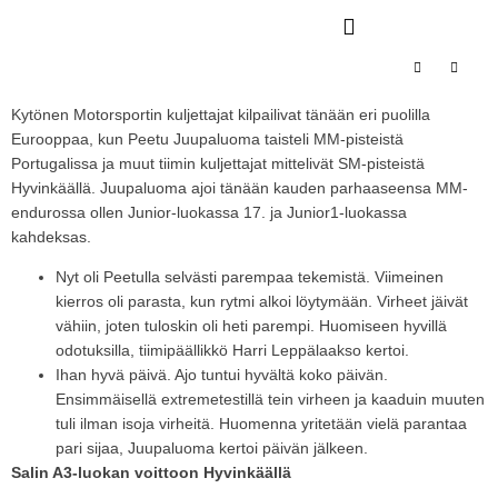
Kytönen Motorsportin kuljettajat kilpailivat tänään eri puolilla
Eurooppaa, kun Peetu Juupaluoma taisteli MM-pisteistä
Portugalissa ja muut tiimin kuljettajat mittelivät SM-pisteistä
Hyvinkäällä. Juupaluoma ajoi tänään kauden parhaaseensa MM-
endurossa ollen Junior-luokassa 17. ja Junior1-luokassa
kahdeksas.
Nyt oli Peetulla selvästi parempaa tekemistä. Viimeinen
kierros oli parasta, kun rytmi alkoi löytymään. Virheet jäivät
vähiin, joten tuloskin oli heti parempi. Huomiseen hyvillä
odotuksilla, tiimipäällikkö Harri Leppälaakso kertoi.
Ihan hyvä päivä. Ajo tuntui hyvältä koko päivän.
Ensimmäisellä extremetestillä tein virheen ja kaaduin muuten
tuli ilman isoja virheitä. Huomenna yritetään vielä parantaa
pari sijaa, Juupaluoma kertoi päivän jälkeen.
Salin A3-luokan voittoon Hyvinkäällä