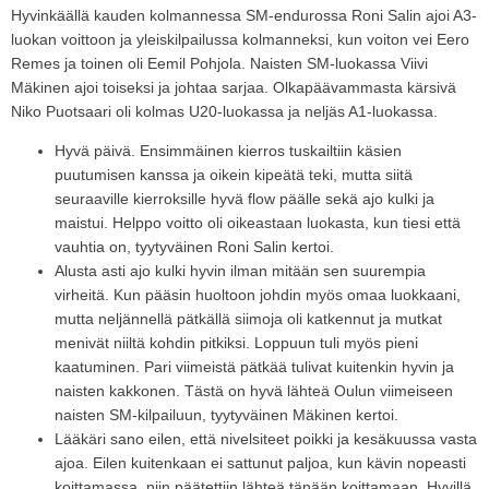
Hyvinkäällä kauden kolmannessa SM-endurossa Roni Salin ajoi A3-
luokan voittoon ja yleiskilpailussa kolmanneksi, kun voiton vei Eero
Remes ja toinen oli Eemil Pohjola. Naisten SM-luokassa Viivi
Mäkinen ajoi toiseksi ja johtaa sarjaa. Olkapäävammasta kärsivä
Niko Puotsaari oli kolmas U20-luokassa ja neljäs A1-luokassa.
Hyvä päivä. Ensimmäinen kierros tuskailtiin käsien
puutumisen kanssa ja oikein kipeätä teki, mutta siitä
seuraaville kierroksille hyvä flow päälle sekä ajo kulki ja
maistui. Helppo voitto oli oikeastaan luokasta, kun tiesi että
vauhtia on, tyytyväinen Roni Salin kertoi.
Alusta asti ajo kulki hyvin ilman mitään sen suurempia
virheitä. Kun pääsin huoltoon johdin myös omaa luokkaani,
mutta neljännellä pätkällä siimoja oli katkennut ja mutkat
menivät niiltä kohdin pitkiksi. Loppuun tuli myös pieni
kaatuminen. Pari viimeistä pätkää tulivat kuitenkin hyvin ja
naisten kakkonen. Tästä on hyvä lähteä Oulun viimeiseen
naisten SM-kilpailuun, tyytyväinen Mäkinen kertoi.
Lääkäri sano eilen, että nivelsiteet poikki ja kesäkuussa vasta
ajoa. Eilen kuitenkaan ei sattunut paljoa, kun kävin nopeasti
koittamassa, niin päätettiin lähteä tänään koittamaan. Hyvillä