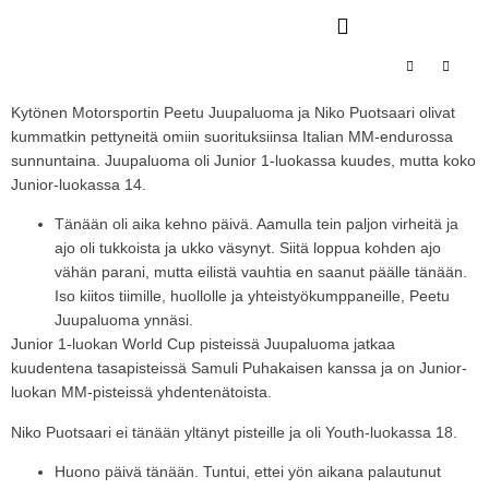
Kytönen Motorsportin Peetu Juupaluoma ja Niko Puotsaari olivat
kummatkin pettyneitä omiin suorituksiinsa Italian MM-endurossa
sunnuntaina. Juupaluoma oli Junior 1-luokassa kuudes, mutta koko
Junior-luokassa 14.
Tänään oli aika kehno päivä. Aamulla tein paljon virheitä ja
ajo oli tukkoista ja ukko väsynyt. Siitä loppua kohden ajo
vähän parani, mutta eilistä vauhtia en saanut päälle tänään.
Iso kiitos tiimille, huollolle ja yhteistyökumppaneille, Peetu
Juupaluoma ynnäsi.
Junior 1-luokan World Cup pisteissä Juupaluoma jatkaa
kuudentena tasapisteissä Samuli Puhakaisen kanssa ja on Junior-
luokan MM-pisteissä yhdentenätoista.
Niko Puotsaari ei tänään yltänyt pisteille ja oli Youth-luokassa 18.
Huono päivä tänään. Tuntui, ettei yön aikana palautunut