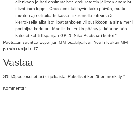
ollenkaan ja heti ensimmäisen endurotestin jälkeen energiat
olivat ihan loppu. Crossitesti tuli hyvin koko päivän, mutta
muuten ajo oli aika hukassa. Extremellä tuli vielä 3.
kierroksella aika isot lipat tankojen yli pusikkoon ja siinä meni
pari sijaa karkuun. Maaliin kuitenkin päästy ja käännetään
katseet kohti Espanjan GP:tä, Niko Puotsaari kertoi.”
Puotsaari suuntaa Espanjan MM-osakilpailuun Youth-luokan MM-
pisteissä sijalla 17.
Vastaa
Sähköpostiosoitettasi ei julkaista.
Pakolliset kentät on merkitty
*
Kommentti
*