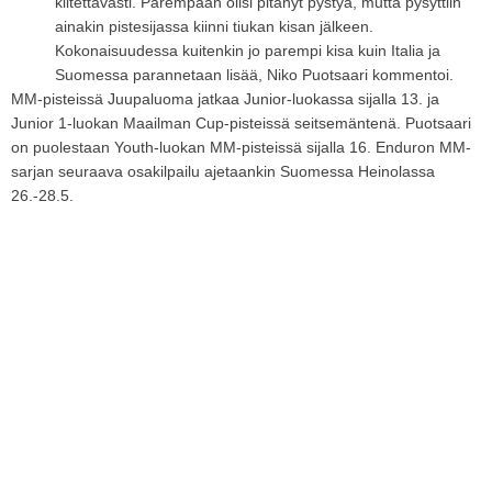
kiitettävästi. Parempaan olisi pitänyt pystyä, mutta pysyttiin
ainakin pistesijassa kiinni tiukan kisan jälkeen.
Kokonaisuudessa kuitenkin jo parempi kisa kuin Italia ja
Suomessa parannetaan lisää, Niko Puotsaari kommentoi.
MM-pisteissä Juupaluoma jatkaa Junior-luokassa sijalla 13. ja
Junior 1-luokan Maailman Cup-pisteissä seitsemäntenä. Puotsaari
on puolestaan Youth-luokan MM-pisteissä sijalla 16. Enduron MM-
sarjan seuraava osakilpailu ajetaankin Suomessa Heinolassa
26.-28.5.