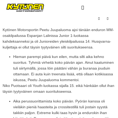
Kytönen Motorsportin Peetu Juupaluoma ajoi tänään enduron MM-
osakilpailussa Espanjan Lalinissa Junior 1-luokassa
kahdeksanneksi ja oli Junioreiden yleiskilpailussa 14. Husqvarna-
kuljettaja ei ollut täysin tyytyväinen silti suoritukseensa.
Hieman parempi päivä kun eilen, mutta silti aika kehno
suoritus. Tyhmiä virheitä koko päivän ajan. Ainut kaatuminen
tuli siirtymällä, jossa löin päätäni vähän ja buranaa jouduin
ottamaan. Ei auta kuin treenata lisää, että ollaan kotikisassa
iskussa, Peetu Juupaluoma kommentoi.
Niko Puotsaari oli Youth-luokassa sijalla 15. eikä hänkään ollut ihan
täysin tyytyväinen omaan suoritukseensa.
Aika perussuorittamista koko päivän. Pyörän kanssa oli
vieläkin pieniä haasteita ja crossitestillä tuli jostain syystä
takkiin paljon. Extreme kulki taas hyvin ja endurokin ihan