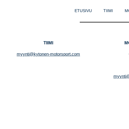
ETUSIVU
TIIMI
M
TIIMI
M
myynti@kytonen-motorsport.com
myynti@