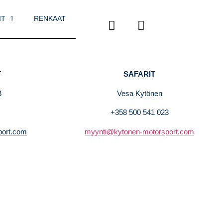
IT
RENKAAT
T
SAFARIT
3
Vesa Kytönen
+358 500 541 023
port.com
myynti@kytonen-motorsport.com