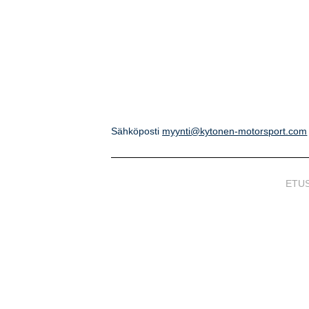
Sähköposti
myynti@kytonen-motorsport.com
ETU