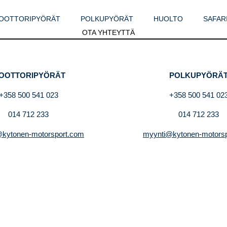
OOTTORIPYÖRÄT
POLKUPYÖRÄT
HUOLTO
SAFAR
OTA YHTEYTTÄ
OOTTORIPYÖRÄT
POLKUPYÖRÄ
+358 500 541 023
+358 500 541 02
014 712 233
014 712 233
kytonen-motorsport.com
myynti@kytonen-motors