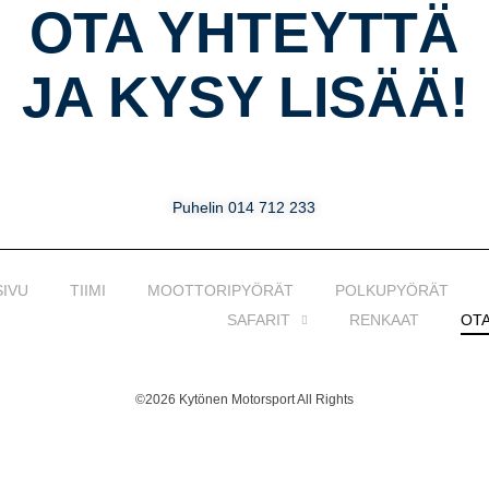
OTA YHTEYTTÄ
JA KYSY LISÄÄ!
Puhelin
014 712 233
SIVU
TIIMI
MOOTTORIPYÖRÄT
POLKUPYÖRÄT
SAFARIT
RENKAAT
OT
©2026 Kytönen Motorsport All Rights